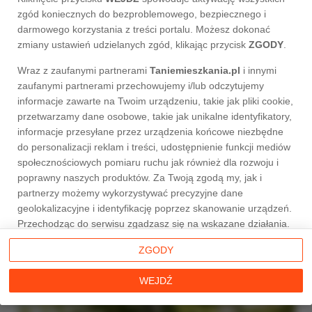
zgód koniecznych do bezproblemowego, bezpiecznego i
darmowego korzystania z treści portalu. Możesz dokonać
zmiany ustawień udzielanych zgód, klikając przycisk
ZGODY
.
Wraz z zaufanymi partnerami
Taniemieszkania.pl
i innymi
zaufanymi partnerami przechowujemy i/lub odczytujemy
informacje zawarte na Twoim urządzeniu, takie jak pliki cookie,
przetwarzamy dane osobowe, takie jak unikalne identyfikatory,
informacje przesyłane przez urządzenia końcowe niezbędne
do personalizacji reklam i treści, udostępnienie funkcji mediów
społecznościowych pomiaru ruchu jak również dla rozwoju i
Dla inwestora
poprawny naszych produktów. Za Twoją zgodą my, jak i
partnerzy możemy wykorzystywać precyzyjne dane
Sprawdź nasza ofertę mieszkań przygotowanych
geolokalizacyjne i identyfikację poprzez skanowanie urządzeń.
zmyślą o inwestycjach na najem długoterminowy.
Przechodząc do serwisu zgadzasz się na wskazane działania.
Sprawdź ofertę
Możesz wyrazić zgodę na powyższe cele przetwarzania
ZGODY
poprzez kliknięcie w przycisk
WEJDŹ
, możesz również nie
wyrażać zgody poprzez wybór ustawień zaawansowanych. W
WEJDŹ
sytuacji braku zgody będziemy przetwarzać dane osobowe w
innych celach na innych podstawach prawnych (informacje w