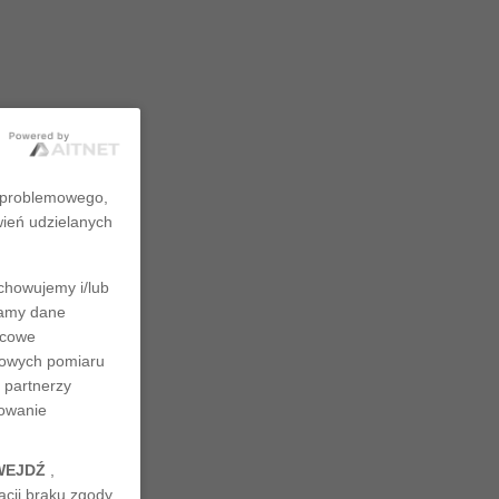
zproblemowego,
wień udzielanych
chowujemy i/lub
rzamy dane
ńcowe
ciowych pomiaru
 partnerzy
nowanie
WEJDŹ
,
cji braku zgody