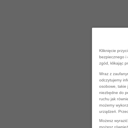
Kliknięcie przyc
bezpiecznego i 
zgód, klikając p
Wraz z zaufany
odczytujemy inf
osobowe, takie 
niezbędne do pe
ruchu jak równi
możemy wykorzys
urządzeń. Prze
Możesz wyrazić 
możesz również