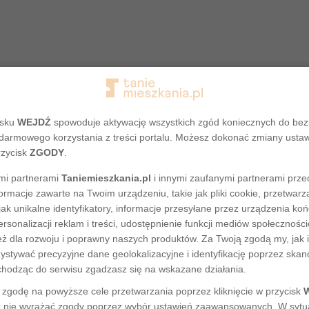
isku
WEJDŹ
spowoduje aktywację wszystkich zgód koniecznych do be
darmowego korzystania z treści portalu. Możesz dokonać zmiany usta
rzycisk
ZGODY
.
mi partnerami
Taniemieszkania.pl
i innymi zaufanymi partnerami prze
ormacje zawarte na Twoim urządzeniu, takie jak pliki cookie, przetwa
Adres nie został odnaleziony
jak unikalne identyfikatory, informacje przesyłane przez urządzenia ko
rsonalizacji reklam i treści, udostępnienie funkcji mediów społecznoś
eż dla rozwoju i poprawny naszych produktów. Za Twoją zgodą my, jak i
tywać precyzyjne dane geolokalizacyjne i identyfikację poprzez ska
chodząc do serwisu zgadzasz się na wskazane działania.
zgodę na powyższe cele przetwarzania poprzez kliknięcie w przycisk
 nie wyrażać zgody poprzez wybór ustawień zaawansowanych. W sytua