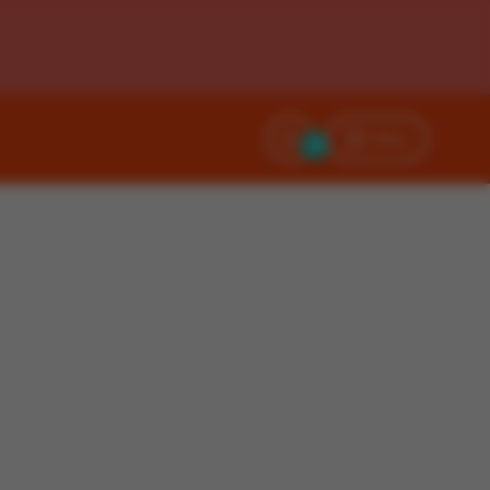
Filtry
0