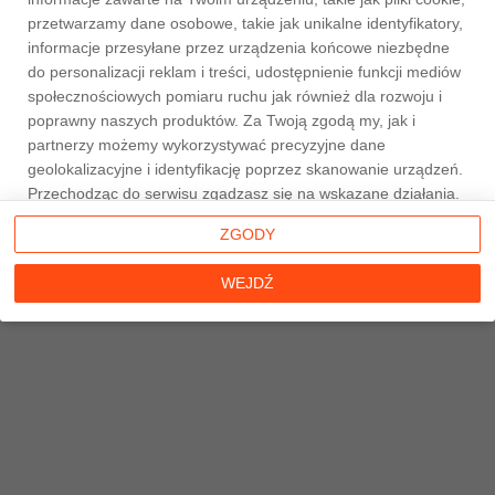
przetwarzamy dane osobowe, takie jak unikalne identyfikatory,
informacje przesyłane przez urządzenia końcowe niezbędne
do personalizacji reklam i treści, udostępnienie funkcji mediów
społecznościowych pomiaru ruchu jak również dla rozwoju i
Strona główna
poprawny naszych produktów. Za Twoją zgodą my, jak i
partnerzy możemy wykorzystywać precyzyjne dane
geolokalizacyjne i identyfikację poprzez skanowanie urządzeń.
Przechodząc do serwisu zgadzasz się na wskazane działania.
Możesz wyrazić zgodę na powyższe cele przetwarzania
ZGODY
poprzez kliknięcie w przycisk
WEJDŹ
, możesz również nie
wyrażać zgody poprzez wybór ustawień zaawansowanych. W
WEJDŹ
sytuacji braku zgody będziemy przetwarzać dane osobowe w
innych celach na innych podstawach prawnych (informacje w
tym zakresie dostępne są w naszej
polityce prywatności
).
Poprzez kliknięcie w przycisk
ZGODY
możesz zarządzać
swoimi preferencjami przed wyrażeniem zgody lub odmową
udzielenia zgody. Cele przetwarzania Twoich danych bez
konieczności uzyskania Twojej zgody w oparciu o uzasadniony
interes
Taniemieszkania.pl
oraz informacje o możliwości