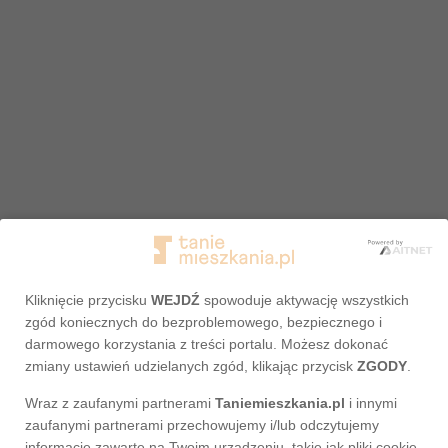
Kliknięcie przycisku
WEJDŹ
spowoduje aktywację wszystkich
zgód koniecznych do bezproblemowego, bezpiecznego i
darmowego korzystania z treści portalu. Możesz dokonać
zmiany ustawień udzielanych zgód, klikając przycisk
ZGODY
.
Wraz z zaufanymi partnerami
Taniemieszkania.pl
i innymi
Adres nie został odnaleziony
zaufanymi partnerami przechowujemy i/lub odczytujemy
informacje zawarte na Twoim urządzeniu, takie jak pliki cookie,