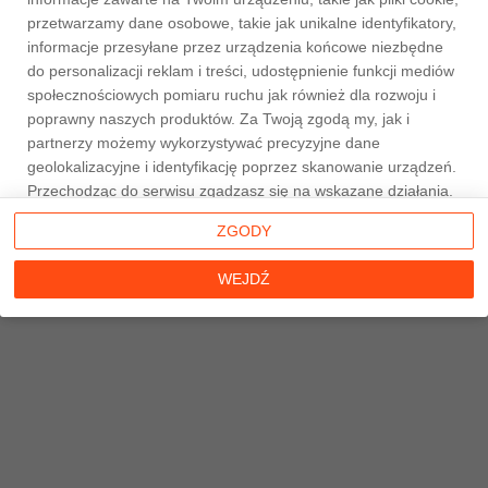
przetwarzamy dane osobowe, takie jak unikalne identyfikatory,
informacje przesyłane przez urządzenia końcowe niezbędne
do personalizacji reklam i treści, udostępnienie funkcji mediów
społecznościowych pomiaru ruchu jak również dla rozwoju i
Strona główna
poprawny naszych produktów. Za Twoją zgodą my, jak i
partnerzy możemy wykorzystywać precyzyjne dane
geolokalizacyjne i identyfikację poprzez skanowanie urządzeń.
Przechodząc do serwisu zgadzasz się na wskazane działania.
Możesz wyrazić zgodę na powyższe cele przetwarzania
ZGODY
poprzez kliknięcie w przycisk
WEJDŹ
, możesz również nie
wyrażać zgody poprzez wybór ustawień zaawansowanych. W
WEJDŹ
sytuacji braku zgody będziemy przetwarzać dane osobowe w
innych celach na innych podstawach prawnych (informacje w
tym zakresie dostępne są w naszej
polityce prywatności
).
Poprzez kliknięcie w przycisk
ZGODY
możesz zarządzać
swoimi preferencjami przed wyrażeniem zgody lub odmową
udzielenia zgody. Cele przetwarzania Twoich danych bez
konieczności uzyskania Twojej zgody w oparciu o uzasadniony
interes
Taniemieszkania.pl
oraz informacje o możliwości