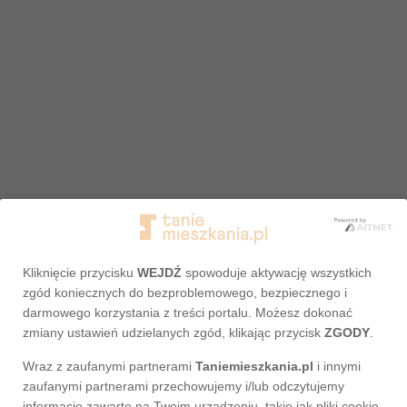
Kliknięcie przycisku
WEJDŹ
spowoduje aktywację wszystkich
zgód koniecznych do bezproblemowego, bezpiecznego i
darmowego korzystania z treści portalu. Możesz dokonać
zmiany ustawień udzielanych zgód, klikając przycisk
ZGODY
.
Wraz z zaufanymi partnerami
Taniemieszkania.pl
i innymi
Adres nie został odnaleziony
zaufanymi partnerami przechowujemy i/lub odczytujemy
informacje zawarte na Twoim urządzeniu, takie jak pliki cookie,