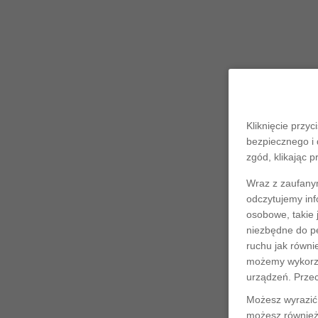
Kliknięcie przyc
bezpiecznego i 
zgód, klikając p
Wraz z zaufany
odczytujemy inf
osobowe, takie 
niezbędne do pe
ruchu jak równi
możemy wykorzys
urządzeń. Prze
Możesz wyrazić 
możesz również