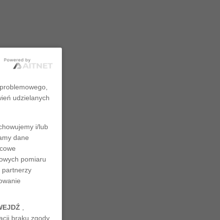
zproblemowego,
wień udzielanych
chowujemy i/lub
rzamy dane
ńcowe
ciowych pomiaru
 partnerzy
nowanie
WEJDŹ
,
cji braku zgody