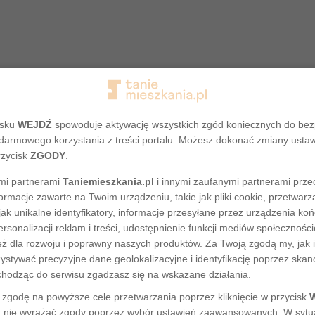
isku
WEJDŹ
spowoduje aktywację wszystkich zgód koniecznych do be
darmowego korzystania z treści portalu. Możesz dokonać zmiany usta
rzycisk
ZGODY
.
mi partnerami
Taniemieszkania.pl
i innymi zaufanymi partnerami prze
ormacje zawarte na Twoim urządzeniu, takie jak pliki cookie, przetwa
Adres nie został odnaleziony
jak unikalne identyfikatory, informacje przesyłane przez urządzenia ko
rsonalizacji reklam i treści, udostępnienie funkcji mediów społecznoś
eż dla rozwoju i poprawny naszych produktów. Za Twoją zgodą my, jak i
tywać precyzyjne dane geolokalizacyjne i identyfikację poprzez ska
chodząc do serwisu zgadzasz się na wskazane działania.
zgodę na powyższe cele przetwarzania poprzez kliknięcie w przycisk
 nie wyrażać zgody poprzez wybór ustawień zaawansowanych. W sytua