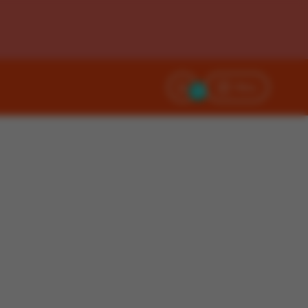
Filtry
0