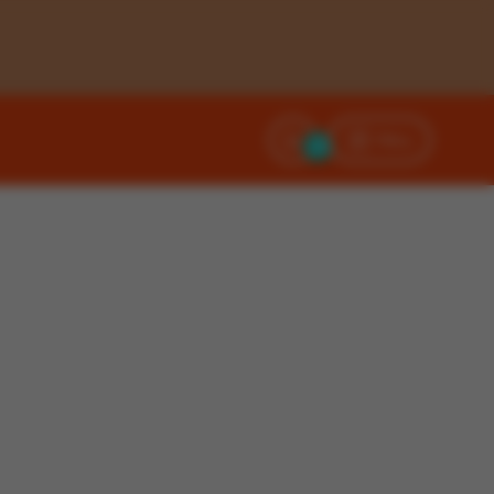
Filtry
0