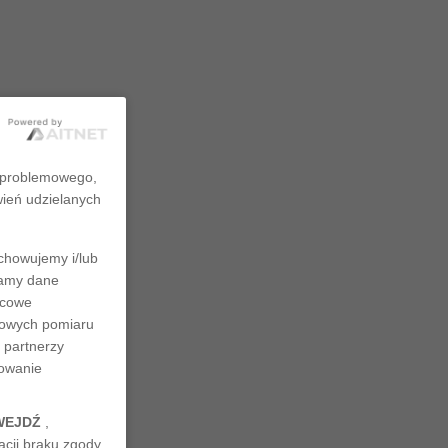
zproblemowego,
wień udzielanych
chowujemy i/lub
rzamy dane
ńcowe
ciowych pomiaru
 partnerzy
nowanie
WEJDŹ
,
cji braku zgody