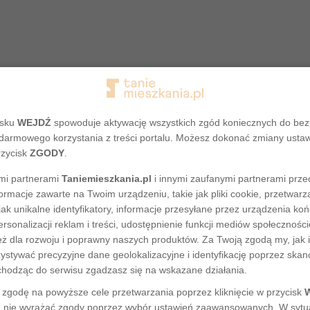
isku
WEJDŹ
spowoduje aktywację wszystkich zgód koniecznych do be
darmowego korzystania z treści portalu. Możesz dokonać zmiany usta
rzycisk
ZGODY
.
mi partnerami
Taniemieszkania.pl
i innymi zaufanymi partnerami prze
ormacje zawarte na Twoim urządzeniu, takie jak pliki cookie, przetwa
Adres nie został odnaleziony
jak unikalne identyfikatory, informacje przesyłane przez urządzenia ko
rsonalizacji reklam i treści, udostępnienie funkcji mediów społecznoś
eż dla rozwoju i poprawny naszych produktów. Za Twoją zgodą my, jak i
tywać precyzyjne dane geolokalizacyjne i identyfikację poprzez ska
chodząc do serwisu zgadzasz się na wskazane działania.
zgodę na powyższe cele przetwarzania poprzez kliknięcie w przycisk
 nie wyrażać zgody poprzez wybór ustawień zaawansowanych. W sytua