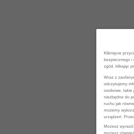
Kliknięcie przyc
bezpiecznego i 
zgód, klikając p
Wraz z zaufany
odczytujemy inf
osobowe, takie 
niezbędne do pe
ruchu jak równi
możemy wykorzys
urządzeń. Prze
Możesz wyrazić 
możesz również