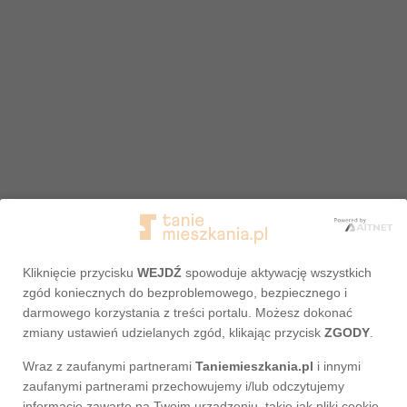
Kliknięcie przycisku
WEJDŹ
spowoduje aktywację wszystkich
zgód koniecznych do bezproblemowego, bezpiecznego i
darmowego korzystania z treści portalu. Możesz dokonać
zmiany ustawień udzielanych zgód, klikając przycisk
ZGODY
.
Wraz z zaufanymi partnerami
Taniemieszkania.pl
i innymi
Adres nie został odnaleziony
zaufanymi partnerami przechowujemy i/lub odczytujemy
informacje zawarte na Twoim urządzeniu, takie jak pliki cookie,