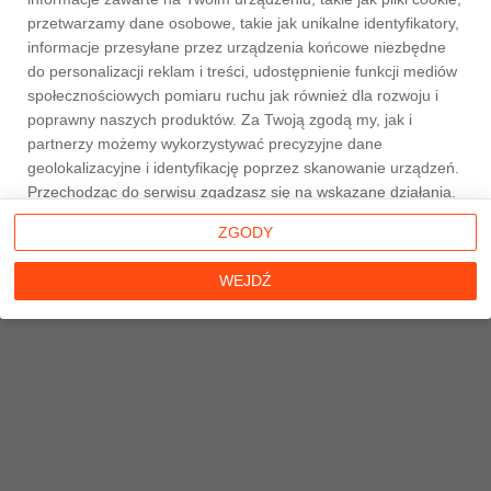
przetwarzamy dane osobowe, takie jak unikalne identyfikatory,
informacje przesyłane przez urządzenia końcowe niezbędne
do personalizacji reklam i treści, udostępnienie funkcji mediów
społecznościowych pomiaru ruchu jak również dla rozwoju i
Strona główna
poprawny naszych produktów. Za Twoją zgodą my, jak i
partnerzy możemy wykorzystywać precyzyjne dane
geolokalizacyjne i identyfikację poprzez skanowanie urządzeń.
Przechodząc do serwisu zgadzasz się na wskazane działania.
Możesz wyrazić zgodę na powyższe cele przetwarzania
ZGODY
poprzez kliknięcie w przycisk
WEJDŹ
, możesz również nie
wyrażać zgody poprzez wybór ustawień zaawansowanych. W
WEJDŹ
sytuacji braku zgody będziemy przetwarzać dane osobowe w
innych celach na innych podstawach prawnych (informacje w
tym zakresie dostępne są w naszej
polityce prywatności
).
Poprzez kliknięcie w przycisk
ZGODY
możesz zarządzać
swoimi preferencjami przed wyrażeniem zgody lub odmową
udzielenia zgody. Cele przetwarzania Twoich danych bez
konieczności uzyskania Twojej zgody w oparciu o uzasadniony
interes
Taniemieszkania.pl
oraz informacje o możliwości