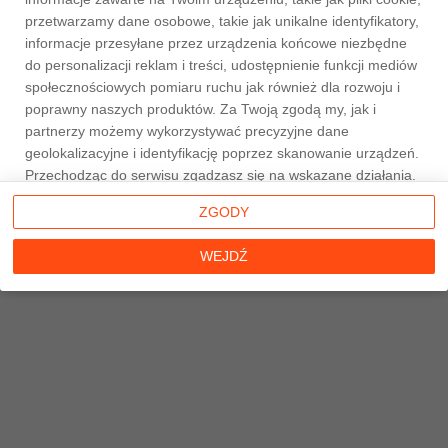
przetwarzamy dane osobowe, takie jak unikalne identyfikatory,
informacje przesyłane przez urządzenia końcowe niezbędne
do personalizacji reklam i treści, udostępnienie funkcji mediów
społecznościowych pomiaru ruchu jak również dla rozwoju i
Strona główna
poprawny naszych produktów. Za Twoją zgodą my, jak i
partnerzy możemy wykorzystywać precyzyjne dane
geolokalizacyjne i identyfikację poprzez skanowanie urządzeń.
Przechodząc do serwisu zgadzasz się na wskazane działania.
Możesz wyrazić zgodę na powyższe cele przetwarzania
ZGODY
poprzez kliknięcie w przycisk
WEJDŹ
, możesz również nie
wyrażać zgody poprzez wybór ustawień zaawansowanych. W
WEJDŹ
sytuacji braku zgody będziemy przetwarzać dane osobowe w
innych celach na innych podstawach prawnych (informacje w
tym zakresie dostępne są w naszej
polityce prywatności
).
Poprzez kliknięcie w przycisk
ZGODY
możesz zarządzać
swoimi preferencjami przed wyrażeniem zgody lub odmową
udzielenia zgody. Cele przetwarzania Twoich danych bez
konieczności uzyskania Twojej zgody w oparciu o uzasadniony
interes
Taniemieszkania.pl
oraz informacje o możliwości