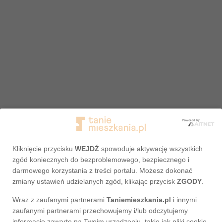
Kliknięcie przycisku
WEJDŹ
spowoduje aktywację wszystkich
zgód koniecznych do bezproblemowego, bezpiecznego i
darmowego korzystania z treści portalu. Możesz dokonać
zmiany ustawień udzielanych zgód, klikając przycisk
ZGODY
.
Wraz z zaufanymi partnerami
Taniemieszkania.pl
i innymi
Adres nie został odnaleziony
zaufanymi partnerami przechowujemy i/lub odczytujemy
informacje zawarte na Twoim urządzeniu, takie jak pliki cookie,