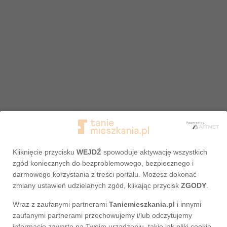
Kliknięcie przycisku
WEJDŹ
spowoduje aktywację wszystkich
zgód koniecznych do bezproblemowego, bezpiecznego i
darmowego korzystania z treści portalu. Możesz dokonać
zmiany ustawień udzielanych zgód, klikając przycisk
ZGODY
.
Wraz z zaufanymi partnerami
Taniemieszkania.pl
i innymi
Adres nie został odnaleziony
zaufanymi partnerami przechowujemy i/lub odczytujemy
informacje zawarte na Twoim urządzeniu, takie jak pliki cookie,