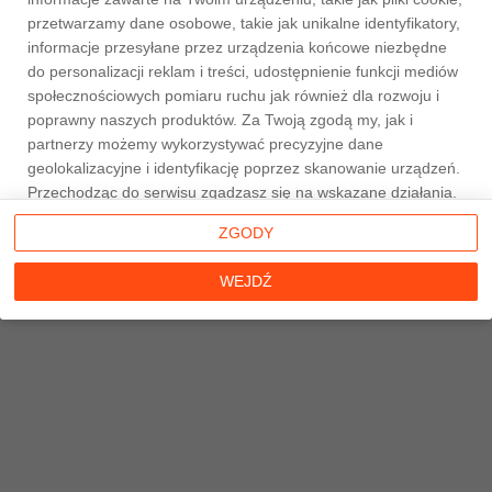
przetwarzamy dane osobowe, takie jak unikalne identyfikatory,
informacje przesyłane przez urządzenia końcowe niezbędne
do personalizacji reklam i treści, udostępnienie funkcji mediów
społecznościowych pomiaru ruchu jak również dla rozwoju i
Strona główna
poprawny naszych produktów. Za Twoją zgodą my, jak i
partnerzy możemy wykorzystywać precyzyjne dane
geolokalizacyjne i identyfikację poprzez skanowanie urządzeń.
Przechodząc do serwisu zgadzasz się na wskazane działania.
Możesz wyrazić zgodę na powyższe cele przetwarzania
ZGODY
poprzez kliknięcie w przycisk
WEJDŹ
, możesz również nie
wyrażać zgody poprzez wybór ustawień zaawansowanych. W
WEJDŹ
sytuacji braku zgody będziemy przetwarzać dane osobowe w
innych celach na innych podstawach prawnych (informacje w
tym zakresie dostępne są w naszej
polityce prywatności
).
Poprzez kliknięcie w przycisk
ZGODY
możesz zarządzać
swoimi preferencjami przed wyrażeniem zgody lub odmową
udzielenia zgody. Cele przetwarzania Twoich danych bez
konieczności uzyskania Twojej zgody w oparciu o uzasadniony
interes
Taniemieszkania.pl
oraz informacje o możliwości