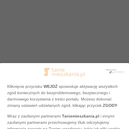
Kliknięcie przycisku
WEJDŹ
spowoduje aktywację wszystkich
zgód koniecznych do bezproblemowego, bezpiecznego i
darmowego korzystania z treści portalu. Możesz dokonać
zmiany ustawień udzielanych zgód, klikając przycisk
ZGODY
.
Wraz z zaufanymi partnerami
Taniemieszkania.pl
i innymi
Adres nie został odnaleziony
zaufanymi partnerami przechowujemy i/lub odczytujemy
informacje zawarte na Twoim urządzeniu, takie jak pliki cookie,