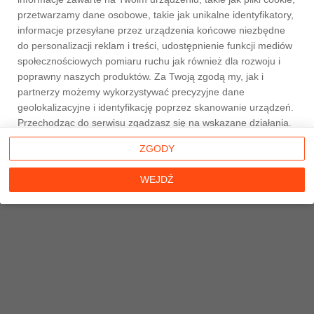
przetwarzamy dane osobowe, takie jak unikalne identyfikatory,
informacje przesyłane przez urządzenia końcowe niezbędne
do personalizacji reklam i treści, udostępnienie funkcji mediów
społecznościowych pomiaru ruchu jak również dla rozwoju i
Strona główna
poprawny naszych produktów. Za Twoją zgodą my, jak i
partnerzy możemy wykorzystywać precyzyjne dane
geolokalizacyjne i identyfikację poprzez skanowanie urządzeń.
Przechodząc do serwisu zgadzasz się na wskazane działania.
Możesz wyrazić zgodę na powyższe cele przetwarzania
ZGODY
poprzez kliknięcie w przycisk
WEJDŹ
, możesz również nie
wyrażać zgody poprzez wybór ustawień zaawansowanych. W
WEJDŹ
sytuacji braku zgody będziemy przetwarzać dane osobowe w
innych celach na innych podstawach prawnych (informacje w
tym zakresie dostępne są w naszej
polityce prywatności
).
Poprzez kliknięcie w przycisk
ZGODY
możesz zarządzać
swoimi preferencjami przed wyrażeniem zgody lub odmową
udzielenia zgody. Cele przetwarzania Twoich danych bez
konieczności uzyskania Twojej zgody w oparciu o uzasadniony
interes
Taniemieszkania.pl
oraz informacje o możliwości