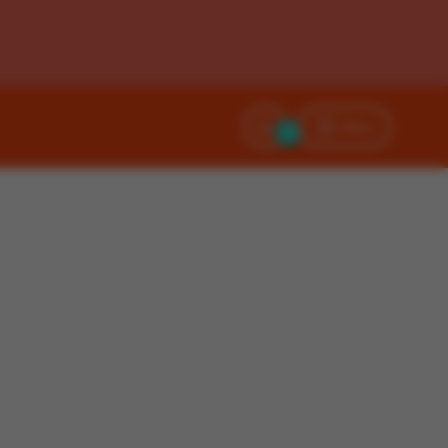
Filtry
0