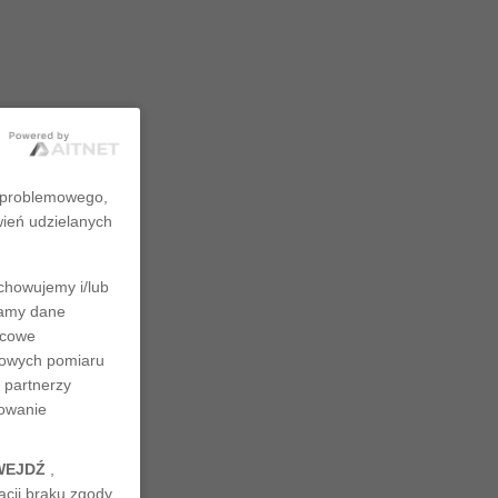
zproblemowego,
wień udzielanych
chowujemy i/lub
rzamy dane
ńcowe
ciowych pomiaru
 partnerzy
nowanie
WEJDŹ
,
cji braku zgody