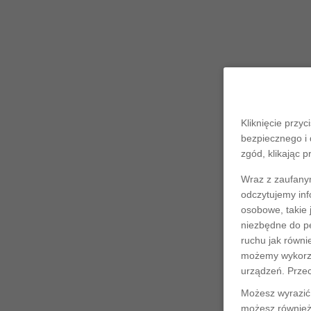
Kliknięcie przyc
bezpiecznego i 
zgód, klikając p
Wraz z zaufany
odczytujemy inf
osobowe, takie 
niezbędne do pe
ruchu jak równi
możemy wykorzys
urządzeń. Prze
Możesz wyrazić 
możesz również