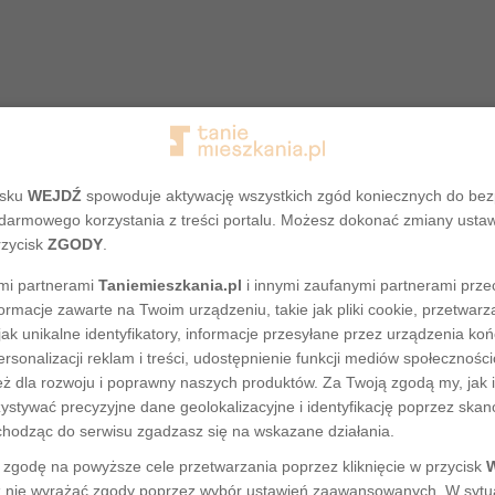
isku
WEJDŹ
spowoduje aktywację wszystkich zgód koniecznych do be
darmowego korzystania z treści portalu. Możesz dokonać zmiany usta
rzycisk
ZGODY
.
mi partnerami
Taniemieszkania.pl
i innymi zaufanymi partnerami prze
ormacje zawarte na Twoim urządzeniu, takie jak pliki cookie, przetwa
Adres nie został odnaleziony
jak unikalne identyfikatory, informacje przesyłane przez urządzenia ko
rsonalizacji reklam i treści, udostępnienie funkcji mediów społecznoś
eż dla rozwoju i poprawny naszych produktów. Za Twoją zgodą my, jak i
tywać precyzyjne dane geolokalizacyjne i identyfikację poprzez ska
chodząc do serwisu zgadzasz się na wskazane działania.
zgodę na powyższe cele przetwarzania poprzez kliknięcie w przycisk
 nie wyrażać zgody poprzez wybór ustawień zaawansowanych. W sytua