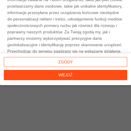
przetwarzamy dane osobowe, takie jak unikalne identyfikatory,
informacje przesyłane przez urządzenia końcowe niezbędne
do personalizacji reklam i treści, udostępnienie funkcji mediów
społecznościowych pomiaru ruchu jak również dla rozwoju i
Strona główna
poprawny naszych produktów. Za Twoją zgodą my, jak i
partnerzy możemy wykorzystywać precyzyjne dane
geolokalizacyjne i identyfikację poprzez skanowanie urządzeń.
Przechodząc do serwisu zgadzasz się na wskazane działania.
Możesz wyrazić zgodę na powyższe cele przetwarzania
ZGODY
poprzez kliknięcie w przycisk
WEJDŹ
, możesz również nie
wyrażać zgody poprzez wybór ustawień zaawansowanych. W
WEJDŹ
sytuacji braku zgody będziemy przetwarzać dane osobowe w
innych celach na innych podstawach prawnych (informacje w
tym zakresie dostępne są w naszej
polityce prywatności
).
Poprzez kliknięcie w przycisk
ZGODY
możesz zarządzać
swoimi preferencjami przed wyrażeniem zgody lub odmową
udzielenia zgody. Cele przetwarzania Twoich danych bez
konieczności uzyskania Twojej zgody w oparciu o uzasadniony
interes
Taniemieszkania.pl
oraz informacje o możliwości