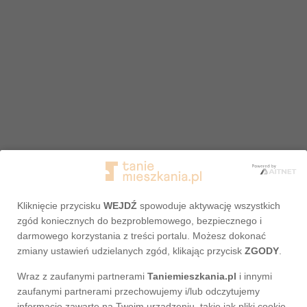
Kliknięcie przycisku
WEJDŹ
spowoduje aktywację wszystkich
zgód koniecznych do bezproblemowego, bezpiecznego i
darmowego korzystania z treści portalu. Możesz dokonać
zmiany ustawień udzielanych zgód, klikając przycisk
ZGODY
.
Wraz z zaufanymi partnerami
Taniemieszkania.pl
i innymi
Adres nie został odnaleziony
zaufanymi partnerami przechowujemy i/lub odczytujemy
informacje zawarte na Twoim urządzeniu, takie jak pliki cookie,