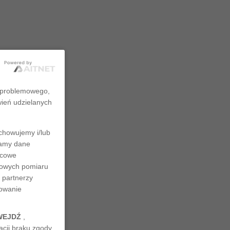
zproblemowego,
wień udzielanych
chowujemy i/lub
rzamy dane
ńcowe
ciowych pomiaru
 partnerzy
nowanie
WEJDŹ
,
cji braku zgody