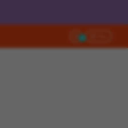
Filtry
0