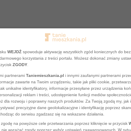
isku
WEJDŹ
spowoduje aktywację wszystkich zgód koniecznych do be
darmowego korzystania z treści portalu. Możesz dokonać zmiany usta
rzycisk
ZGODY
.
mi partnerami
Taniemieszkania.pl
i innymi zaufanymi partnerami prze
ormacje zawarte na Twoim urządzeniu, takie jak pliki cookie, przetwa
Adres nie został odnaleziony
jak unikalne identyfikatory, informacje przesyłane przez urządzenia ko
rsonalizacji reklam i treści, udostępnienie funkcji mediów społecznoś
eż dla rozwoju i poprawny naszych produktów. Za Twoją zgodą my, jak i
tywać precyzyjne dane geolokalizacyjne i identyfikację poprzez ska
chodząc do serwisu zgadzasz się na wskazane działania.
zgodę na powyższe cele przetwarzania poprzez kliknięcie w przycisk
 nie wyrażać zgody poprzez wybór ustawień zaawansowanych. W sytua