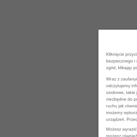
Kliknięcie przyc
bezpiecznego i 
zgód, klikając p
Wraz z zaufany
odczytujemy inf
osobowe, takie 
niezbędne do pe
ruchu jak równi
możemy wykorzys
urządzeń. Prze
Możesz wyrazić 
możesz również