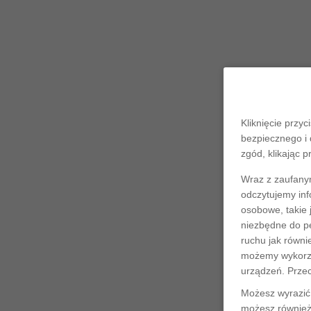
Kliknięcie przyc
bezpiecznego i 
zgód, klikając p
Wraz z zaufany
odczytujemy inf
osobowe, takie 
niezbędne do pe
ruchu jak równi
możemy wykorzys
urządzeń. Prze
Możesz wyrazić 
możesz również