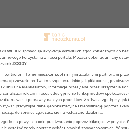
isku
WEJDŹ
spowoduje aktywację wszystkich zgód koniecznych do be
darmowego korzystania z treści portalu. Możesz dokonać zmiany usta
rzycisk
ZGODY
.
mi partnerami
Taniemieszkania.pl
i innymi zaufanymi partnerami prze
ormacje zawarte na Twoim urządzeniu, takie jak pliki cookie, przetwa
Adres nie został odnaleziony
jak unikalne identyfikatory, informacje przesyłane przez urządzenia ko
rsonalizacji reklam i treści, udostępnienie funkcji mediów społecznoś
eż dla rozwoju i poprawny naszych produktów. Za Twoją zgodą my, jak i
tywać precyzyjne dane geolokalizacyjne i identyfikację poprzez ska
chodząc do serwisu zgadzasz się na wskazane działania.
zgodę na powyższe cele przetwarzania poprzez kliknięcie w przycisk
 nie wyrażać zgody poprzez wybór ustawień zaawansowanych. W sytua