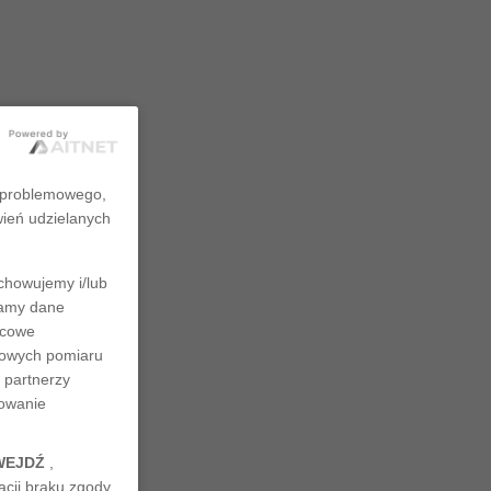
zproblemowego,
wień udzielanych
chowujemy i/lub
rzamy dane
ńcowe
ciowych pomiaru
 partnerzy
nowanie
WEJDŹ
,
cji braku zgody