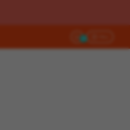
Filtry
0