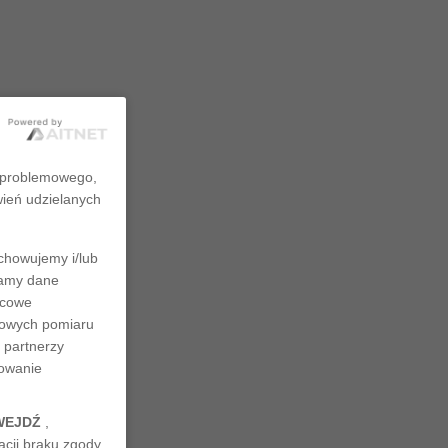
zproblemowego,
wień udzielanych
chowujemy i/lub
rzamy dane
ńcowe
ciowych pomiaru
 partnerzy
nowanie
WEJDŹ
,
cji braku zgody