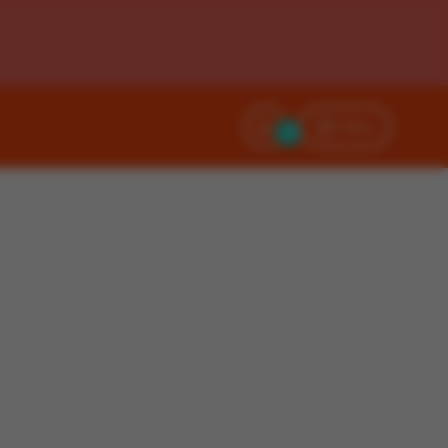
Filtry
0