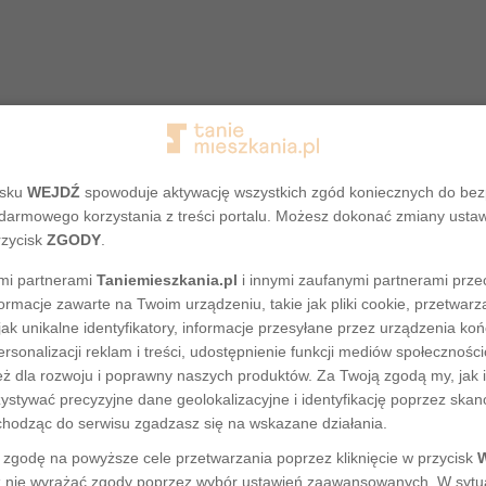
isku
WEJDŹ
spowoduje aktywację wszystkich zgód koniecznych do be
darmowego korzystania z treści portalu. Możesz dokonać zmiany usta
rzycisk
ZGODY
.
mi partnerami
Taniemieszkania.pl
i innymi zaufanymi partnerami prze
ormacje zawarte na Twoim urządzeniu, takie jak pliki cookie, przetwa
Adres nie został odnaleziony
jak unikalne identyfikatory, informacje przesyłane przez urządzenia ko
rsonalizacji reklam i treści, udostępnienie funkcji mediów społecznoś
eż dla rozwoju i poprawny naszych produktów. Za Twoją zgodą my, jak i
tywać precyzyjne dane geolokalizacyjne i identyfikację poprzez ska
chodząc do serwisu zgadzasz się na wskazane działania.
zgodę na powyższe cele przetwarzania poprzez kliknięcie w przycisk
 nie wyrażać zgody poprzez wybór ustawień zaawansowanych. W sytua