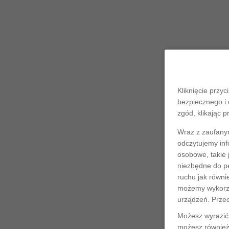
Kliknięcie przyc
bezpiecznego i 
zgód, klikając p
Wraz z zaufany
odczytujemy inf
osobowe, takie 
niezbędne do pe
ruchu jak równi
możemy wykorzys
urządzeń. Prze
Możesz wyrazić 
możesz również