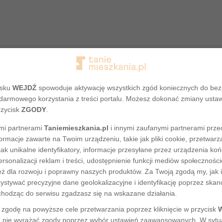
isku
WEJDŹ
spowoduje aktywację wszystkich zgód koniecznych do be
darmowego korzystania z treści portalu. Możesz dokonać zmiany usta
rzycisk
ZGODY
.
mi partnerami
Taniemieszkania.pl
i innymi zaufanymi partnerami prze
ormacje zawarte na Twoim urządzeniu, takie jak pliki cookie, przetwa
Adres nie został odnaleziony
jak unikalne identyfikatory, informacje przesyłane przez urządzenia ko
rsonalizacji reklam i treści, udostępnienie funkcji mediów społecznoś
eż dla rozwoju i poprawny naszych produktów. Za Twoją zgodą my, jak i
tywać precyzyjne dane geolokalizacyjne i identyfikację poprzez ska
chodząc do serwisu zgadzasz się na wskazane działania.
zgodę na powyższe cele przetwarzania poprzez kliknięcie w przycisk
 nie wyrażać zgody poprzez wybór ustawień zaawansowanych. W sytua