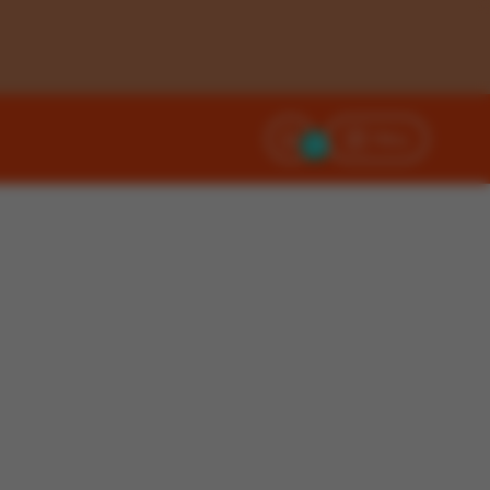
Filtry
0