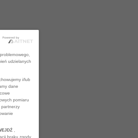
zproblemowego,
wień udzielanych
chowujemy i/lub
rzamy dane
ńcowe
ciowych pomiaru
 partnerzy
nowanie
WEJDŹ
,
cji braku zgody