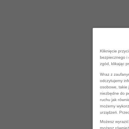
Kliknięcie przyc
bezpiecznego i 
zgód, klikając p
Wraz z zaufany
odczytujemy inf
osobowe, takie 
niezbędne do pe
ruchu jak równi
możemy wykorzys
urządzeń. Prze
Możesz wyrazić 
możesz również