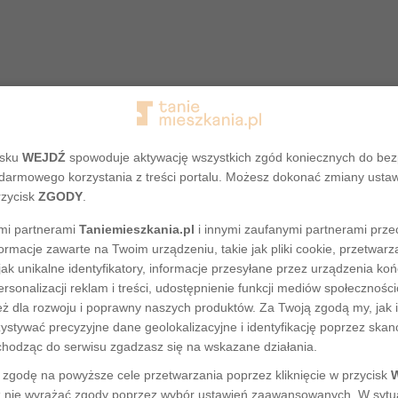
isku
WEJDŹ
spowoduje aktywację wszystkich zgód koniecznych do be
darmowego korzystania z treści portalu. Możesz dokonać zmiany usta
rzycisk
ZGODY
.
mi partnerami
Taniemieszkania.pl
i innymi zaufanymi partnerami prze
ormacje zawarte na Twoim urządzeniu, takie jak pliki cookie, przetwa
Adres nie został odnaleziony
jak unikalne identyfikatory, informacje przesyłane przez urządzenia ko
rsonalizacji reklam i treści, udostępnienie funkcji mediów społecznoś
eż dla rozwoju i poprawny naszych produktów. Za Twoją zgodą my, jak i
tywać precyzyjne dane geolokalizacyjne i identyfikację poprzez ska
chodząc do serwisu zgadzasz się na wskazane działania.
zgodę na powyższe cele przetwarzania poprzez kliknięcie w przycisk
 nie wyrażać zgody poprzez wybór ustawień zaawansowanych. W sytua