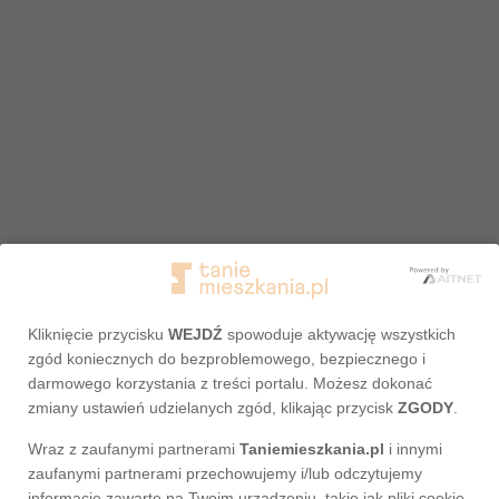
Kliknięcie przycisku
WEJDŹ
spowoduje aktywację wszystkich
zgód koniecznych do bezproblemowego, bezpiecznego i
darmowego korzystania z treści portalu. Możesz dokonać
zmiany ustawień udzielanych zgód, klikając przycisk
ZGODY
.
Wraz z zaufanymi partnerami
Taniemieszkania.pl
i innymi
Adres nie został odnaleziony
zaufanymi partnerami przechowujemy i/lub odczytujemy
informacje zawarte na Twoim urządzeniu, takie jak pliki cookie,