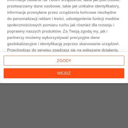
przetwarzamy dane osobowe, takie jak unikalne identyfikatory,
informacje przesyłane przez urządzenia końcowe niezbędne
do personalizacji reklam i treści, udostępnienie funkcji mediów
społecznościowych pomiaru ruchu jak również dla rozwoju i
Strona główna
poprawny naszych produktów. Za Twoją zgodą my, jak i
partnerzy możemy wykorzystywać precyzyjne dane
geolokalizacyjne i identyfikację poprzez skanowanie urządzeń.
Przechodząc do serwisu zgadzasz się na wskazane działania.
Możesz wyrazić zgodę na powyższe cele przetwarzania
ZGODY
poprzez kliknięcie w przycisk
WEJDŹ
, możesz również nie
wyrażać zgody poprzez wybór ustawień zaawansowanych. W
WEJDŹ
sytuacji braku zgody będziemy przetwarzać dane osobowe w
innych celach na innych podstawach prawnych (informacje w
tym zakresie dostępne są w naszej
polityce prywatności
).
Poprzez kliknięcie w przycisk
ZGODY
możesz zarządzać
swoimi preferencjami przed wyrażeniem zgody lub odmową
udzielenia zgody. Cele przetwarzania Twoich danych bez
konieczności uzyskania Twojej zgody w oparciu o uzasadniony
interes
Taniemieszkania.pl
oraz informacje o możliwości